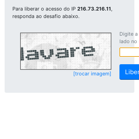
Para liberar o acesso
do IP
216.73.216.11
,
responda ao desafio abaixo.
Digite 
lado no
[trocar imagem]