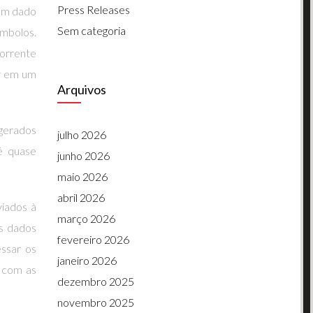
Press Releases
 um dado
Sem categoria
ímbolos.
orrente
ar em um
Arquivos
gerados
julho 2026
é quase
junho 2026
maio 2026
abril 2026
viados à
março 2026
s dados
fevereiro 2026
essar os
janeiro 2026
 com as
dezembro 2025
novembro 2025