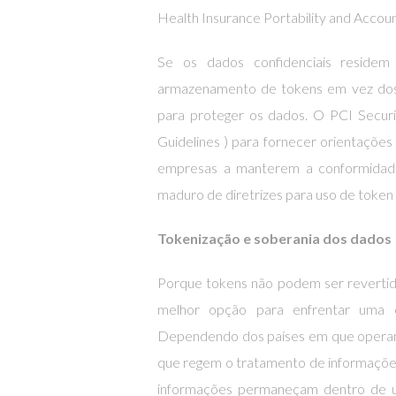
Health Insurance Portability and Account
Se os dados confidenciais reside
armazenamento de tokens em vez dos 
para proteger os dados. O PCI Securi
Guidelines ) para fornecer orientações
empresas a manterem a conformida
maduro de diretrizes para uso de token
Tokenização e soberania dos dados
Porque tokens não podem ser revertidos
melhor opção para enfrentar uma 
Dependendo dos países em que operam, 
que regem o tratamento de informações s
informações permaneçam dentro de um