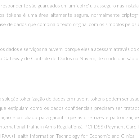
orrespondente são guardados em um ‘cofre‘ ultrasseguro nas instal
s tokens é uma área altamente segura, normalmente criptogr
ase de dados que combina o texto original com os símbolos pelos q
aos dados e serviços na nuvem, porque eles a acessam através do 
da Gateway de Controle de Dados na Nuvem, de modo que são os
solução tokenização de dados em nuvem, tokens podem ser usad
que estipulam como os dados confidenciais precisam ser tratad
ção é um aliado para garantir que as diretrizes e padronizaçõ
nternational Traffic in Arms Regulations), PCI DSS (Payment Card 
PAA (Health Information Technology for Economic and Clinical 