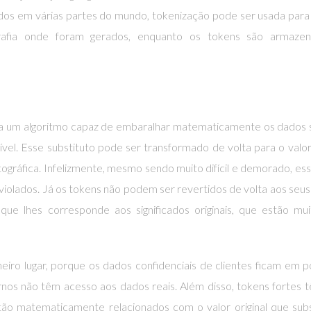
dos em várias partes do mundo, tokenização pode ser usada par
grafia onde foram gerados, enquanto os tokens são armaze
a um algoritmo capaz de embaralhar matematicamente os dados s
igível. Esse substituto pode ser transformado de volta para o valor 
tográfica. Infelizmente, mesmo sendo muito difícil e demorado, es
violados. Já os tokens não podem ser revertidos de volta aos seus
l que lhes corresponde aos significados originais, que estão m
meiro lugar, porque os dados confidenciais de clientes ficam em 
nos não têm acesso aos dados reais. Além disso, tokens fortes
tão matematicamente relacionados com o valor original que sub