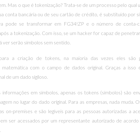
em. Mas o que é tokenização? Trata-se de um processo pelo qual
a conta bancária ou de seu cartão de crédito, é substituído por s
lva pode se transformar em FG34!ZP e o número de conta-c
ós a tokenização. Com isso, se um hacker for capaz de penetr
á ver serão símbolos sem sentido.
para a criação de tokens, na maioria das vezes eles são 
 matemática com o campo de dados original. Graças a isso 
nal de um dado sigiloso.
 informações em símbolos, apenas os tokens (símbolos) são en
em no lugar do dado original. Para as empresas, nada muda. O
s on-premises e são legíveis para as pessoas autorizadas a ac
odem ser acessados por um representante autorizado de acordo
.