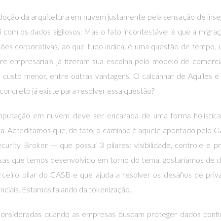
doção da arquitetura em nuvem justamente pela sensação de ins
 com os dados sigilosos. Mas o fato incontestável é que a migra
ões corporativas, ao que tudo indica, é uma questão de tempo,
e empresariais já fizeram sua escolha pelo modelo de comerci
o custo menor, entre outras vantagens. O calcanhar de Aquiles
 concreto já existe para resolver essa questão?
omputação em nuvem deve ser encarada de uma forma holístic
a. Acreditamos que, de fato, o caminho é aquele apontado pelo G
ity Broker — que possui 3 pilares: visibilidade, controle e p
isas que temos desenvolvido em torno do tema, gostaríamos de 
eiro pilar do CASB e que ajuda a resolver os desafios de priv
nciais. Estamos falando da tokenização.
consideradas quando as empresas buscam proteger dados confid