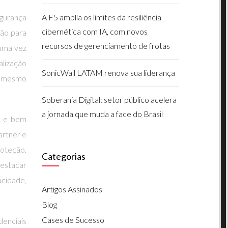
egurança
A F5 amplia os limites da resiliência
cibernética com IA, com novos
ção para
recursos de gerenciamento de frotas
 uma vez
alização
SonicWall LATAM renova sua liderança
 é mesmo
Soberania Digital: setor público acelera
a jornada que muda a face do Brasil
a e bem
artner e
roteção.
Categorias
destacar
acidade,
Artigos Assinados
Blog
Cases de Sucesso
enciais