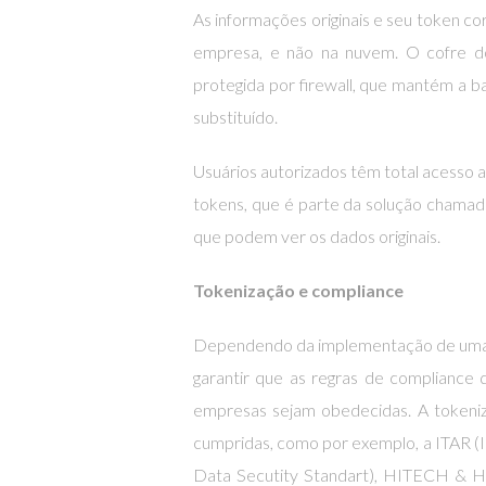
As informações originais e seu token c
empresa, e não na nuvem. O cofre do
protegida por firewall, que mantém a b
substituído.
Usuários autorizados têm total acesso 
tokens, que é parte da solução chama
que podem ver os dados originais.
Tokenização e compliance
Dependendo da implementação de uma 
garantir que as regras de compliance 
empresas sejam obedecidas. A tokeniza
cumpridas, como por exemplo, a ITAR (I
Data Secutity Standart), HITECH & HI