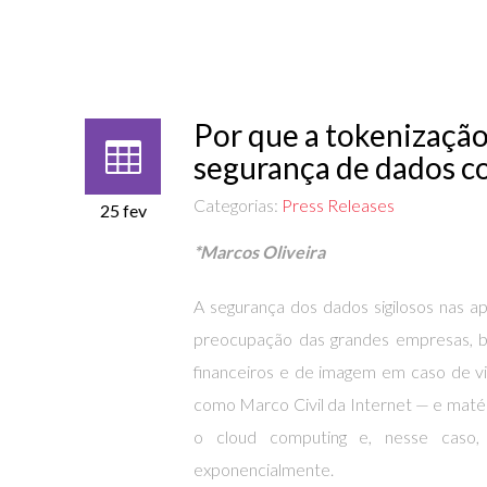
Por que a tokenizaçã
segurança de dados c
Categorias:
Press Releases
25 fev
*Marcos Oliveira
A segurança dos dados sigilosos nas a
preocupação das grandes empresas, ba
financeiros e de imagem em caso de v
como Marco Civil da Internet — e matér
o cloud computing e, nesse caso,
exponencialmente.