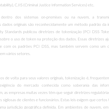
ability), CJIS (Criminal Justice Information Services) etc.
m dentro dos sistemas on-premises ou na nuvem, a transm
dados originais são reconhecidamente um método padrão da in
ty Standards publicou diretrizes de tokenização (PCI DSS Toke
 sobre o uso de token na proteção dos dados. Essas diretrizes a
de com os padrões PCI DSS, mas também servem como um c
 em vários setores.
 de volta para seus valores originais, tokenização é, frequente
exigência do mercado conhecida como soberania das infor
as empresas muitas vezes têm que seguir diretrizes regulatórias
igilosas de clientes e funcionários. Estas leis exigem que certos 
a jurisdição geográfica definida. Em ambientes de nuvem, em