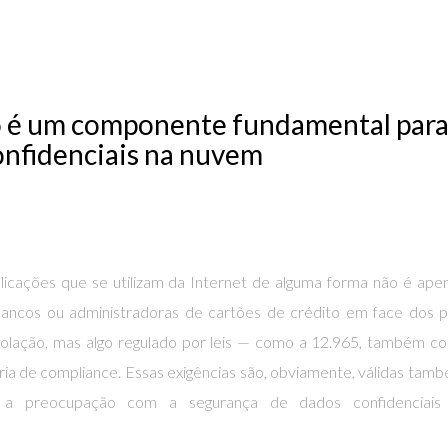
o é um componente fundamental para
onfidenciais na nuvem
plicações que se utilizam da Internet de alguma forma não é ap
ncos ou administradoras de cartões de crédito em face dos pr
iolação, mas algo regulado por leis — como a 12.965, também c
ia de compliance. Essas exigências são, obviamente, válidas tam
 a preocupação com a segurança de dados confidenciais