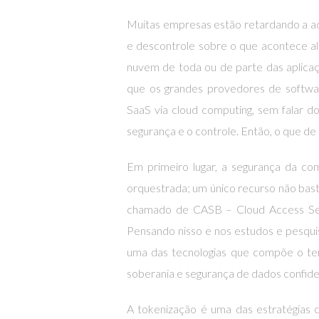
Muitas empresas estão retardando a a
e descontrole sobre o que acontece ali
nuvem de toda ou de parte das aplicaç
que os grandes provedores de softwar
SaaS via cloud computing, sem falar d
segurança e o controle. Então, o que de
Em primeiro lugar, a segurança da c
orquestrada; um único recurso não bast
chamado de CASB – Cloud Access Secur
Pensando nisso e nos estudos e pesqu
uma das tecnologias que compõe o terc
soberania e segurança de dados confide
A tokenização é uma das estratégias 