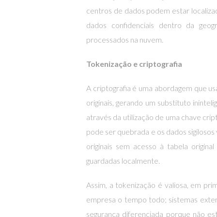
centros de dados podem estar localiza
dados confidenciais dentro da geo
processados na nuvem.
Tokenização e criptografia
A criptografia é uma abordagem que us
originais, gerando um substituto inintel
através da utilização de uma chave crip
pode ser quebrada e os dados sigilosos 
originais sem acesso à tabela origina
guardadas localmente.
Assim, a tokenização é valiosa, em pri
empresa o tempo todo; sistemas exter
segurança diferenciada porque não es