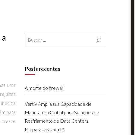
 a
Posts recentes
enas uma
A morte do firewall
ejuízos
onhecida
Vertiv Amplia sua Capacidade de
bém para
Manufatura Global para Soluções de
Resfriamento de Data Centers
 cresce
Preparadas para IA